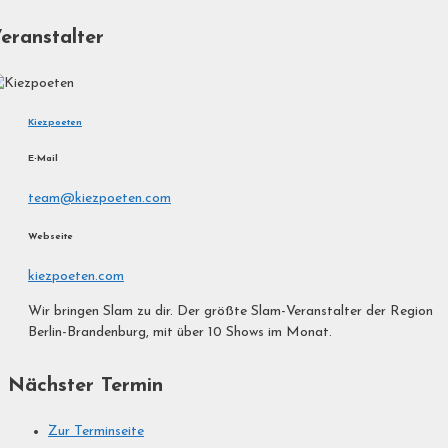
eranstalter
Kiezpoeten
E-Mail
team@kiezpoeten.com
Webseite
kiezpoeten.com
Wir bringen Slam zu dir. Der größte Slam-Veranstalter der Region
Berlin-Brandenburg, mit über 10 Shows im Monat.
Nächster Termin
Zur Terminseite