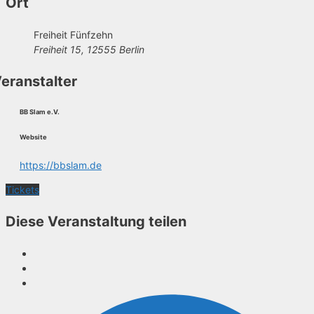
Ort
Freiheit Fünfzehn
Freiheit 15, 12555 Berlin
eranstalter
BB Slam e.V.
Website
https://bbslam.de
Tickets
Diese Veranstaltung teilen