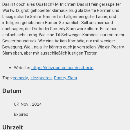
Das ist doch alles Quatsch? Mitnichten! Das ist fein geraspelter
Wortwitz, grob gehobelter Klamauk, klug platzierte Pointen und
bissig scharfe Satire. Garniert mit allgemein guter Laune, und
intelligent gehobenem Humor. So nämlich. Soll uns niemand
nachsagen, der Ostberlin Comedy Slam wäre albern. Er ist nur
einfach sehr lustig. Wie eine Til-Schweiger-Komödie, nur mit mehr
Gesichtsausdruck. Wie eine Action-Komödie, nur mit weniger
Bewegung. Wie… naja, ihr könnts euch ja vorstellen. Wie ein Poetry
Slam eben, aber mit ausschließlich lustigen Texten.
Website:
https://kiezpoeten.com/ostberlin
Tags:
comedy
,
kiezpoeten
,
Poetry Slam
Datum
07. Nov.. 2024
Expired!
Uhrzeit