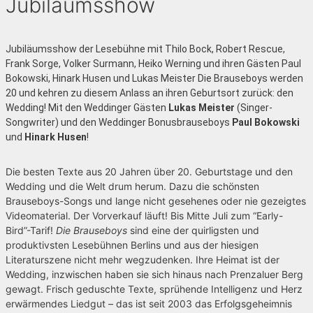
Jubiläumsshow
Jubiläumsshow der Lesebühne mit Thilo Bock, Robert Rescue,
Frank Sorge, Volker Surmann, Heiko Werning und ihren Gästen Paul
Bokowski, Hinark Husen und Lukas Meister Die Brauseboys werden
20 und kehren zu diesem Anlass an ihren Geburtsort zurück: den
Wedding! Mit den Weddinger Gästen
Lukas Meister
(Singer-
Songwriter) und den Weddinger Bonusbrauseboys
Paul Bokowski
und
Hinark Husen
!
Die besten Texte aus 20 Jahren über 20. Geburtstage und den
Wedding und die Welt drum herum. Dazu die schönsten
Brauseboys-Songs und lange nicht gesehenes oder nie gezeigtes
Videomaterial. Der Vorverkauf läuft! Bis Mitte Juli zum “Early-
Bird”-Tarif!
Die Brauseboys
sind eine der quirligsten und
produktivsten Lesebühnen Berlins und aus der hiesigen
Literaturszene nicht mehr wegzudenken. Ihre Heimat ist der
Wedding, inzwischen haben sie sich hinaus nach Prenzaluer Berg
gewagt. Frisch geduschte Texte, sprühende Intelligenz und Herz
erwärmendes Liedgut – das ist seit 2003 das Erfolgsgeheimnis