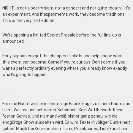
NIGHT. is not a poetry slam, not a concert and not quite theatre. It’s
an experiment. And if experiments work, they become traditions.
This is the very first edition.
We’re opening a limited Secret Presale before the full line-up is
announced.
Early supporters get the cheapest tickets and help shape what
this event can become. Come if you’re curious. Don’t come if you
want a perfectly ordinary evening where you already know exactly
what’s going to happen.
–––––
Für eine Nacht wird eine ehemalige Fabriketage zu einem Raum aus
Licht, Worten und seltsamer Schönheit. Kein Wettbewerb. Keine
festen Genres. Und niemand weiß bisher ganz genau, wie die
endgültige Show aussehen wird. Es wird Texte in völliger Dunkelheit
geben. Musik bei Kerzenschein. Tanz, Projektionen, Lichtkunst und