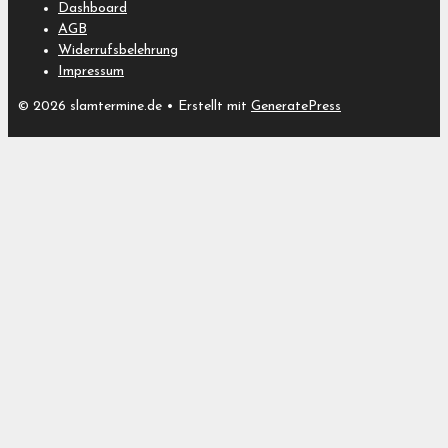
Dashboard
AGB
Widerrufsbelehrung
Impressum
© 2026 slamtermine.de
• Erstellt mit
GeneratePress