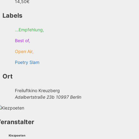
14,50€
Labels
...Empfehlung,
Best of,
Open Air,
Poetry Slam
Ort
Freiluftkino Kreuzberg
Adalbertstraße 23b 10997 Berlin
eranstalter
Kiezpoeten