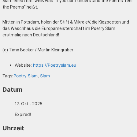
Slam erlebt hat, weiß was “If you dont understand the Poems: feel
the Poems” heißt.
Mitten in Potsdam, holen der Stift & Mikro eV, die Kiezpoeten und
das Waschhaus die Europameisterschaft im Poetry Slam
erstmalig nach Deutschland!
(c) Timo Becker / Martin Kleingräber
Website:
https://Poetryslam.eu
Tags:
Poetry Slam
,
Slam
Datum
17. Okt.. 2025
Expired!
Uhrzeit