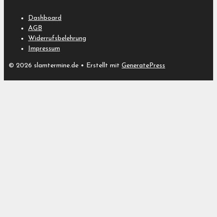
Dashboard
AGB
Widerrufsbelehrung
Impressum
© 2026 slamtermine.de
• Erstellt mit
GeneratePress