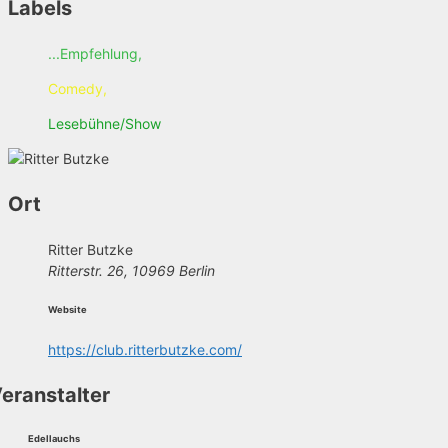
Labels
...Empfehlung,
Comedy,
Lesebühne/Show
Ort
Ritter Butzke
Ritterstr. 26, 10969 Berlin
Website
https://club.ritterbutzke.com/
eranstalter
Edellauchs