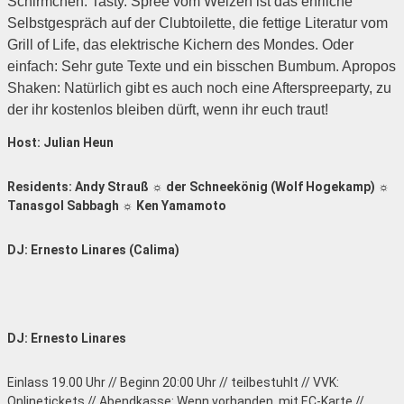
Schirmchen. Tasty.
Spree vom Weizen ist das ehrliche
Selbstgespräch auf der Clubtoilette, die fettige Literatur vom
Grill of Life, das elektrische Kichern des Mondes. Oder
einfach: Sehr gute Texte und ein bisschen Bumbum. Apropos
Shaken: Natürlich gibt es auch noch eine Afterspreeparty, zu
der ihr kostenlos bleiben dürft, wenn ihr euch traut!
Host: Julian Heun
Residents: Andy Strauß ☼ der Schneekönig (Wolf Hogekamp) ☼
Tanasgol Sabbagh ☼ Ken Yamamoto
DJ: Ernesto Linares (Calima)
DJ: Ernesto Linares
Einlass 19.00 Uhr // Beginn 20:00 Uhr // teilbestuhlt // VVK:
Onlinetickets // Abendkasse: Wenn vorhanden, mit EC-Karte //